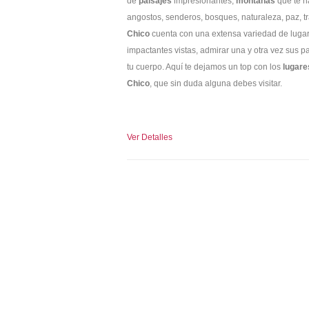
de
paisajes
impresionantes,
montañas
que te h
angostos, senderos, bosques, naturaleza, paz, t
Chico
cuenta con una extensa variedad de lugare
impactantes vistas, admirar una y otra vez sus pa
tu cuerpo. Aquí te dejamos un top con los
lugare
Chico
, que sin duda alguna debes visitar.
Ver Detalles