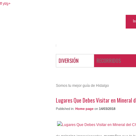
ff
yt/
g+
In
DIVERSIÓN
RECORRIDOS
Somos tu mejor guía de Hidalgo
Lugares Que Debes Visitar en Mineral d
Published in:
Home page
on
14/03/2018