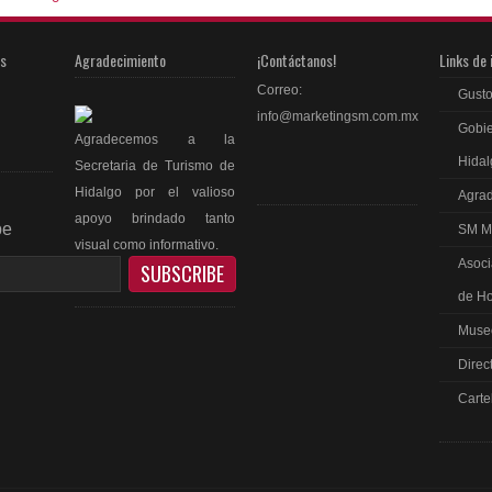
as
Agradecimiento
¡Contáctanos!
Links de 
Correo:
Gusto
info@marketingsm.com.mx
Gobie
Agradecemos a la
Hidal
Secretaria de Turismo de
Hidalgo por el valioso
Agrad
apoyo brindado tanto
be
SM M
visual como informativo.
Asoci
de Ho
Museo
Direc
ebook
Carte