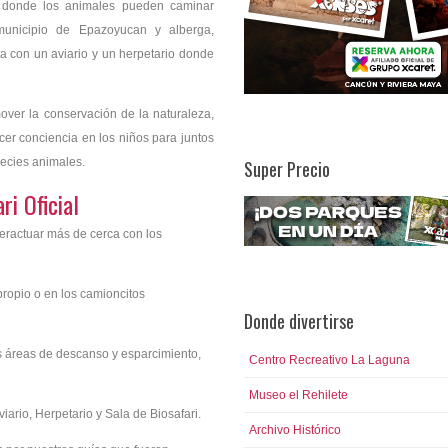
o donde los animales pueden caminar
municipio de Epazoyucan y alberga,
 con un aviario y un herpetario donde
ver la conservación de la naturaleza,
cer conciencia en los niños para juntos
pecies animales.
Super Precio
ri Oficial
nteractuar más de cerca con los
propio o en los camioncitos
Donde divertirse
s áreas de descanso y esparcimiento,
Centro Recreativo La Laguna
Museo el Rehilete
iario, Herpetario y Sala de Biosafari.
Archivo Histórico