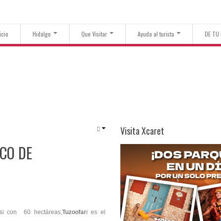
icio
Hidalgo
Que Visitar
Ayuda al turista
DE TU
Visita Xcaret
ICO DE
i con 60 hectáreas,
Tuzoofar
i es el