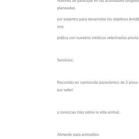
Además de participar en las actividades dirigida
planeadas
por expertos para desarrollar los objetivos temá
una
plática con nuestros médicos veterinarios previa 
Servicios:
Recorrido en camioncito panorámico de 2 pisos co
por safari
y conozcas más sobre la vida animal.
Alimento para animalitos