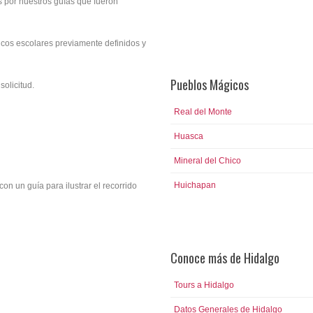
s por nuestros guías que fueron
Mundo Futbol y Salón de la Fama
ticos escolares previamente definidos y
Pueblos Mágicos
solicitud.
Real del Monte
Huasca
Mineral del Chico
Huichapan
n un guía para ilustrar el recorrido
Conoce más de Hidalgo
Tours a Hidalgo
Datos Generales de Hidalgo