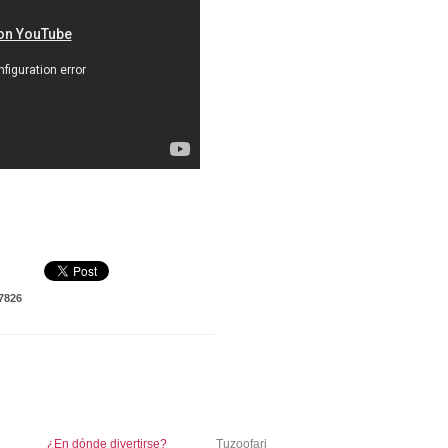
7826
¿En dónde divertirse?
Tuzoofari