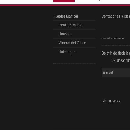
Pueblos Mágicos
Contador de Visit
Real del Monte
Huasca
contador de visitas
Mineral del Chico
Boletin de Noticias
Huichapan
Subscri
SÍGUENOS
fac
rss