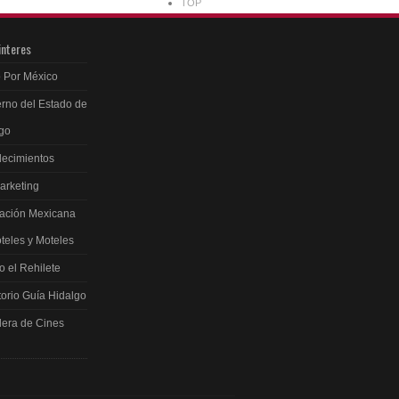
TOP
interes
 Por México
rno del Estado de
go
ecimientos
arketing
ación Mexicana
teles y Moteles
 el Rehilete
torio Guía Hidalgo
lera de Cines