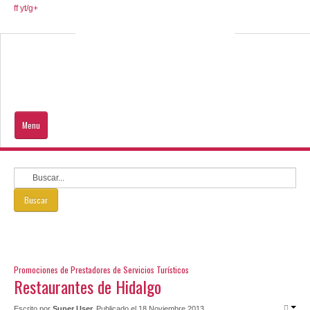
ff
yt/
g+
Menu
Inicio
Hidalgo
Buscar
Que Visitar
Ayuda al turista
Promociones de Prestadores de Servicios Turísticos
Restaurantes de Hidalgo
DE TU INTERÉS
Escrito por
Super User
Publicado el 18 Noviembre 2013