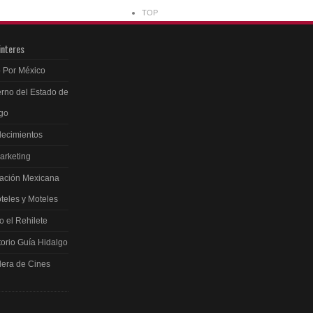
TOP
interes
 Por México
rno del Estado de
go
ecimientos
arketing
ación Mexicana
teles y Moteles
 el Rehilete
torio Guía Hidalgo
lera de Cines