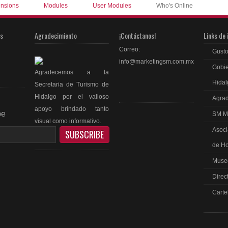
ensions
Modules
User Modules
Who's Online
as
Agradecimiento
¡Contáctanos!
Links de 
Correo:
Gusto
info@marketingsm.com.mx
Gobie
Agradecemos a la
Hidal
Secretaria de Turismo de
Hidalgo por el valioso
Agrad
apoyo brindado tanto
be
SM M
visual como informativo.
Asoci
de Ho
Museo
Direc
ebook
Carte