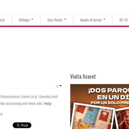
icio
Hidalgo
Que Visitar
Ayuda al turista
DE TU
Visita Xcaret
f Anonymous Users (e.g. Guests) and
ntly accessing the Web site.
Help
ea