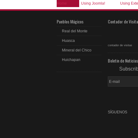
Home
Using Joomla!
Using Ext
Pueblos Mágicos
Contador de Visit
Real del Monte
Huasca
contador de visitas
Mineral del Chico
Boletin de Noticias
Huichapan
Subscri
SÍGUENOS
fac
rss