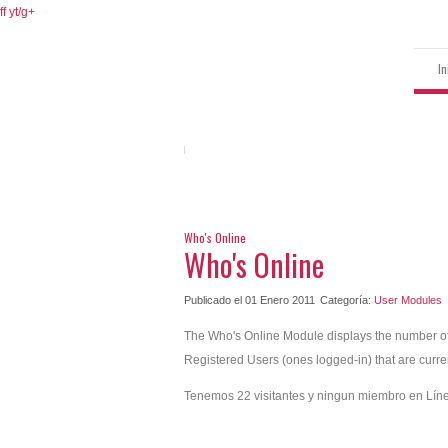
ff
yt/
g+
In
Who's Online
Who's Online
Publicado el 01 Enero 2011
Categoría:
User Modules
The Who's Online Module displays the number o
Registered Users (ones logged-in) that are curre
Tenemos 22 visitantes y ningun miembro en Lín